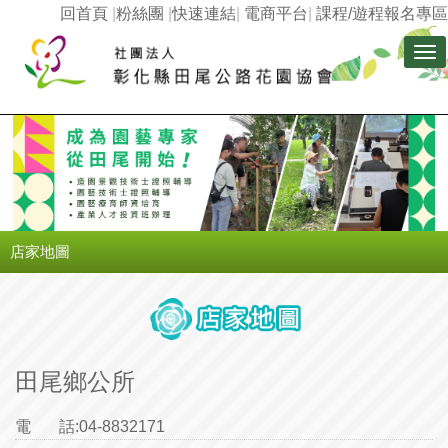
回首頁
|
粉絲團
|
快速連結
|
電商平台
|
課程/遊程報名專區
Tog
nav
店家地圖
田尾鄉公所
電 話:
04-8832171