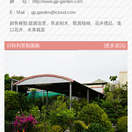
網 站：
http://www.gp-garden.com
E - Mail ：
gp.garden@icloud.com
銷售種類:
庭園造景、草皮樹木、觀賞植物、花卉禮品、進
口花卉、水果栽苗
日秋利景觀園藝
[更多資訊]