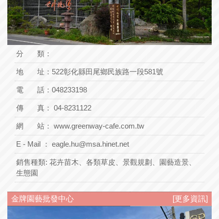
分 類：
地 址：
522彰化縣田尾鄉民族路一段581號
電 話：
048233198
傳 真： 04-8231122
網 站：
www.greenway-cafe.com.tw
E - Mail ：
eagle.hu@msa.hinet.net
銷售種類:
花卉苗木、各類草皮、景觀規劃、園藝造景、
生態園
金牌園藝批發中心
[更多資訊]