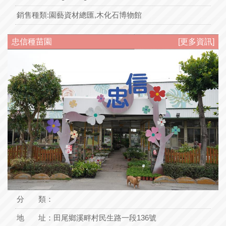
銷售種類:
園藝資材總匯,木化石博物館
忠信種苗園
[更多資訊]
分 類：
地 址：
田尾鄉溪畔村民生路一段136號