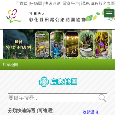
回首頁
|
粉絲團
|
快速連結
|
電商平台
|
課程/遊程報名專區
Tog
nav
店家地圖
分類快速篩選 (可複選)
收起選項