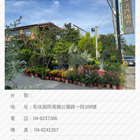
分 類：
地 址：
彰化縣田尾鄉公園路一段168號
電 話：
04-8237286
傳 真： 04-8241357