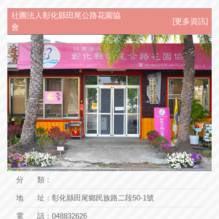
社團法人彰化縣田尾公路花園協
[更多資訊]
會
分 類：
地 址：
彰化縣田尾鄉民族路二段50-1號
電 話：
048832626