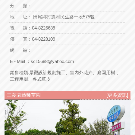
分 類：
地 址：
田尾鄉打簾村民生路一段575號
電 話：
04-8226689
傳 真：04-8228109
網 站：
E - Mail ：
sc15688@yahoo.com
銷售種類:
景觀設計規劃施工、室內外花卉、庭園用樹 、
工程用樹、各式草皮
三菱園藝種苗園
[更多資訊]