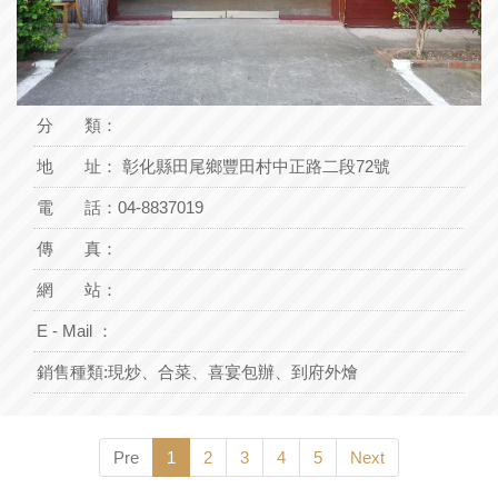
分 類：
地 址：
彰化縣田尾鄉豐田村中正路二段72號
電 話：
04-8837019
傳 真：
網 站：
E - Mail ：
銷售種類:
現炒、合菜、喜宴包辦、到府外燴
Pre
1
2
3
4
5
Next