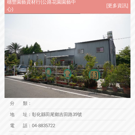
穗豐園藝資材行(公路花園園藝中
[更多資訊]
心)
分 類：
地 址：
彰化縣田尾鄉吉田路39號
電 話：
04-8835722