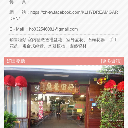
傳 真：
網 站：
https://zh-tw.facebook.com/KLHYDREAMGAR
DEN/
E - Mail ：
ho932546081@gmail.com
銷售種類:
室內精緻送禮盆花、室外盆花、石頭花器、手工
花盆、複合式經營、水耕植物、園藝資材
好田餐廳
[更多資訊]