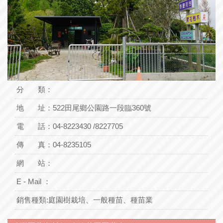
分 類：
地 址：
522田尾鄉公園路一段臨360號
電 話：
04-8223430 /8227705
傳 真：04-8235105
網 站：
E - Mail ：
銷售種類:
庭園樹栽培、一般種苗、種苗業