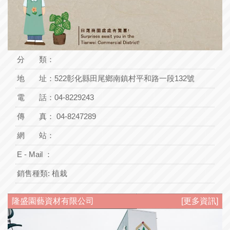
分 類：
地 址：
522彰化縣田尾鄉南鎮村平和路一段132號
電 話：
04-8229243
傳 真： 04-8247289
網 站：
E - Mail ：
銷售種類:
植栽
隆盛園藝資材有限公司
[更多資訊]