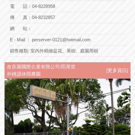
電 話：
04-8228958
傳 真：04-8232857
網 站：
E - Mail ：
perserver-0121@hotmail.com
銷售種類:
室內外精緻盆花、果樹、庭園用樹
改良園國際企業有限公司/田尾世
[更多資訊]
外桃源休閒農園