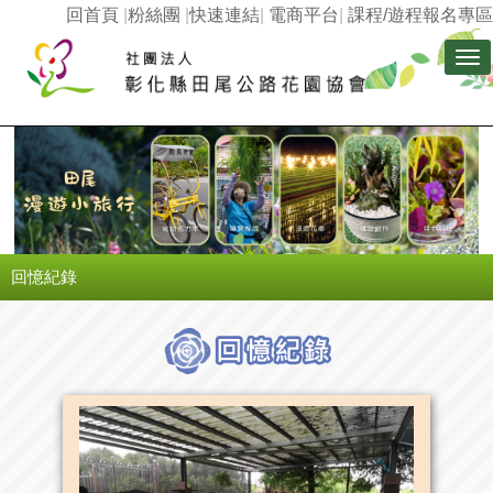
回首頁
|
粉絲團
|
快速連結
|
電商平台
|
課程/遊程報名專區
Tog
nav
回憶紀錄