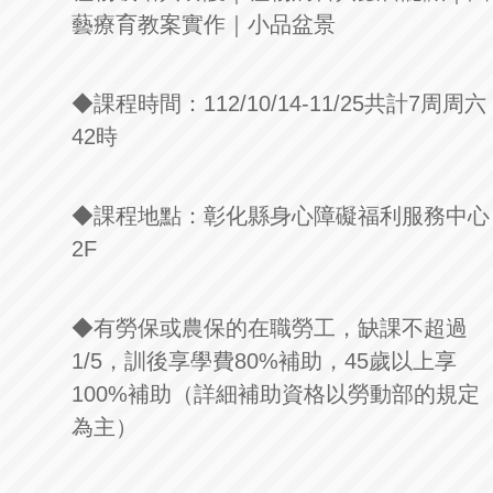
藝療育教案實作｜小品盆景
◆課程時間：
112/10/14-11/25
共計
7
周周六
42
時
◆課程地點：彰化縣身心障礙福利服務中心
2F
◆有勞保或農保的在職勞工，缺課不超過
1/5
，訓後享學費
80%
補助，
45
歲以上享
100%
補助（詳細補助資格以勞動部的規定
為主）