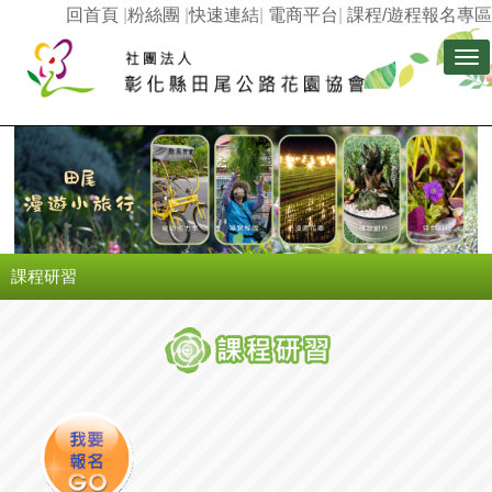
回首頁
|
粉絲團
|
快速連結
|
電商平台
|
課程/遊程報名專區
Tog
nav
課程研習