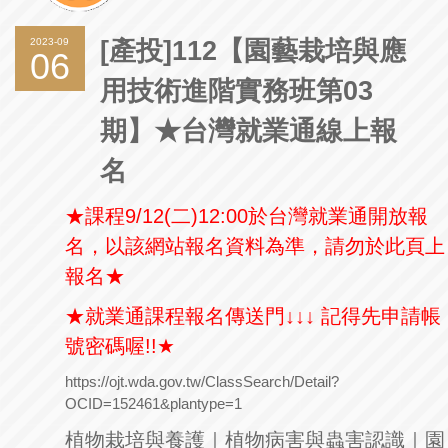
2023-09
[產投]112【園藝栽培與應
06
用技術進階實務班第03
期】★台灣就業通線上報
名
★課程
9/12(
二
)12:00
於台灣就業通開放報
名，以該網站報名資料為準，請勿於此頁上
報名★
★就業通課程報名傳送門↓↓↓
記得先申請帳
號密碼喔
!!
★
https://ojt.wda.gov.tw/ClassSearch/Detail?
OCID=152461&plantype=1
植物栽培與養護｜植物病害與蟲害認識｜園