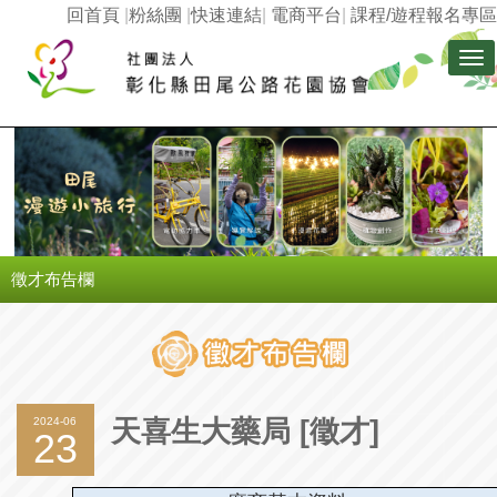
回首頁
|
粉絲團
|
快速連結
|
電商平台
|
課程/遊程報名專區
Tog
nav
徵才布告欄
2024-06
天喜生大藥局 [徵才]
23