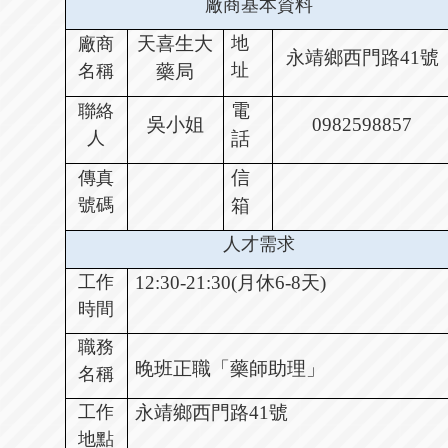
廠商基本資料
天喜生大
地
廠商
永靖鄉西門路
41
號
址
名稱
藥局
電
聯絡
吳小姐
0982598857
人
話
信
傳真
號碼
箱
人才需求
工作
12:30-21:30(
月休
6-8
天
)
時間
職務
晚班正職「藥師助理」
名稱
工作
永靖鄉西門路
41
號
地點