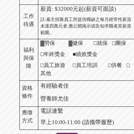
薪資
:
$32000
元起
(
薪資可面談
)
工作
註
:
雇主招募員工所提供職缺之每月經常性薪資
待遇
未達四萬元者
,
應公開揭示或告知求職者其薪資
範圍。
▓勞保
▓
健保
□就保
□團保
福利
□年終獎金
■
績效獎金
與保
□員工旅遊
□員工培訓
□供餐
□
障
其他
有經驗者佳
資格
條件
營養師尤佳
電話連繫
應徵
方式
早上
10:00-11:00 (
請攜帶履歷
)