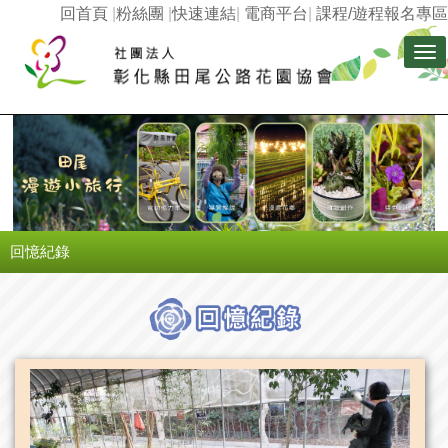
回首頁
|
粉絲團
|
快速連結
|
電商平台
|
課程/遊程報名專區
Tog
nav
回憶紀錄