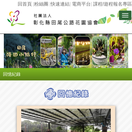
回首頁
|
粉絲團
|
快速連結
|
電商平台
|
課程/遊程報名專區
Tog
nav
回憶紀錄