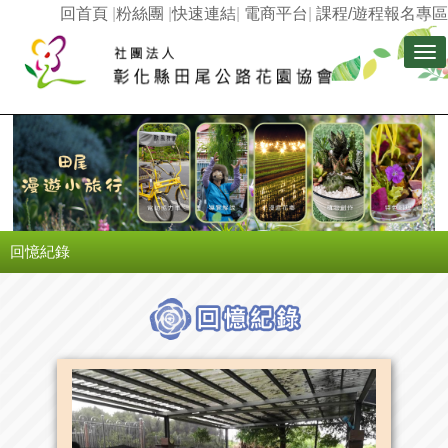
回首頁
|
粉絲團
|
快速連結
|
電商平台
|
課程/遊程報名專區
Tog
nav
回憶紀錄