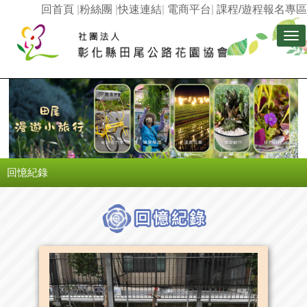
回首頁
|
粉絲團
|
快速連結
|
電商平台
|
課程/遊程報名專區
Tog
nav
回憶紀錄