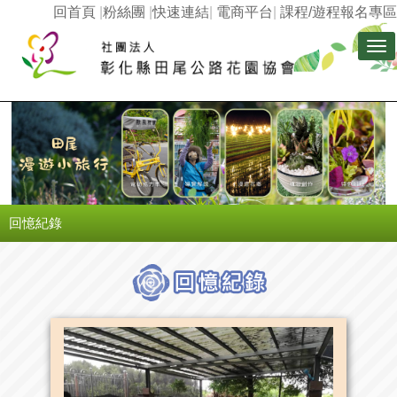
回首頁
|
粉絲團
|
快速連結
|
電商平台
|
課程/遊程報名專區
Tog
nav
回憶紀錄