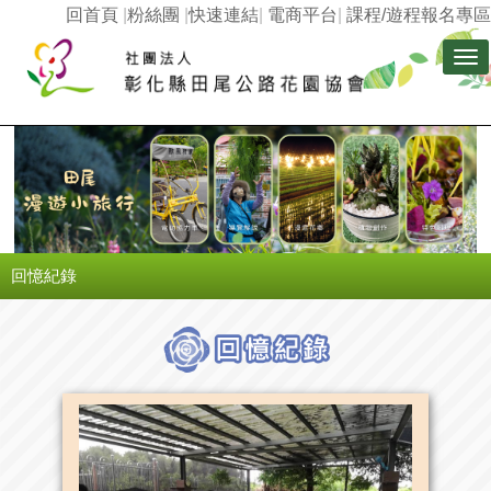
回首頁
|
粉絲團
|
快速連結
|
電商平台
|
課程/遊程報名專區
Tog
nav
回憶紀錄