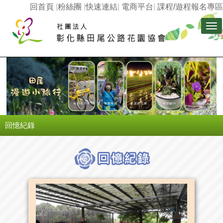
回首頁
|
粉絲團
|
快速連結
|
電商平台
|
課程/遊程報名專區
Tog
nav
回憶紀錄