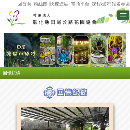
回首頁
|
粉絲團
|
快速連結
|
電商平台
|
課程/遊程報名專區
Tog
nav
回憶紀錄