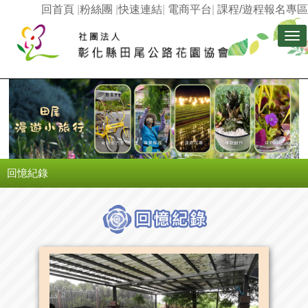
回首頁
|
粉絲團
|
快速連結
|
電商平台
|
課程/遊程報名專區
Tog
nav
回憶紀錄