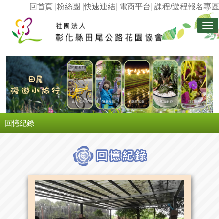
回首頁
|
粉絲團
|
快速連結
|
電商平台
|
課程/遊程報名專區
Tog
nav
回憶紀錄