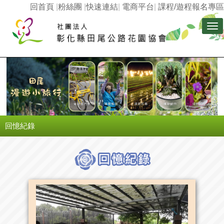
回首頁
|
粉絲團
|
快速連結
|
電商平台
|
課程/遊程報名專區
Tog
nav
回憶紀錄