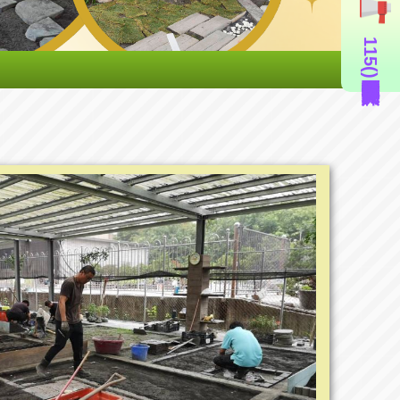
115年度造園景觀丙級技術士證照輔導班(即測即評周六班)