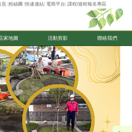
首頁
|
粉絲團
|
快速連結
|
電商平台
|
課程/遊程報名專區
店家地圖
活動剪影
聯絡我們