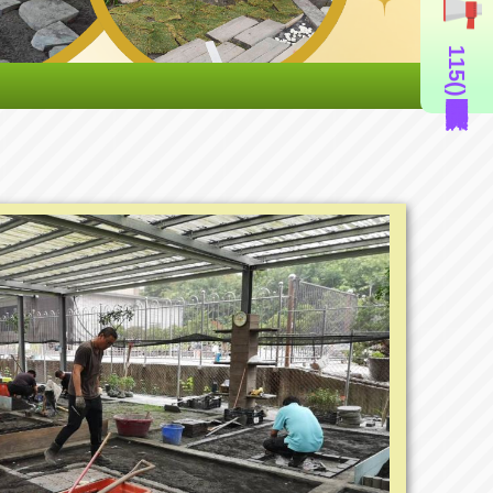
115年度造園景觀丙級技術士證照輔導班(即測即評周六班)