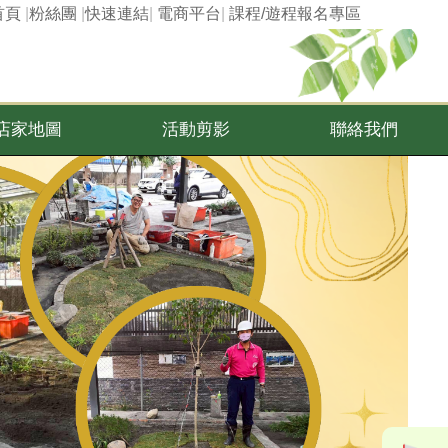
首頁
|
粉絲團
|
快速連結
|
電商平台
|
課程/遊程報名專區
店家地圖
活動剪影
聯絡我們