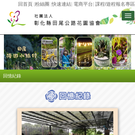
回首頁
|
粉絲團
|
快速連結
|
電商平台
|
課程/遊程報名專區
Tog
nav
回憶紀錄