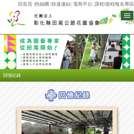
回首頁
|
粉絲團
|
快速連結
|
電商平台
|
課程/遊程報名專區
Tog
nav
回憶紀錄