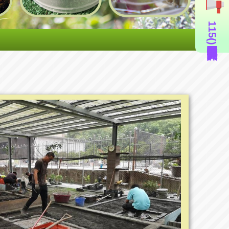
115年度造園景觀丙級技術士證照輔導班(即測即評周六班)