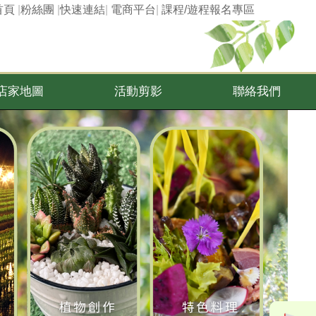
首頁
|
粉絲團
|
快速連結
|
電商平台
|
課程/遊程報名專區
店家地圖
活動剪影
聯絡我們