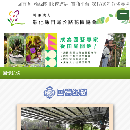
回首頁
|
粉絲團
|
快速連結
|
電商平台
|
課程/遊程報名專區
Tog
nav
回憶紀錄