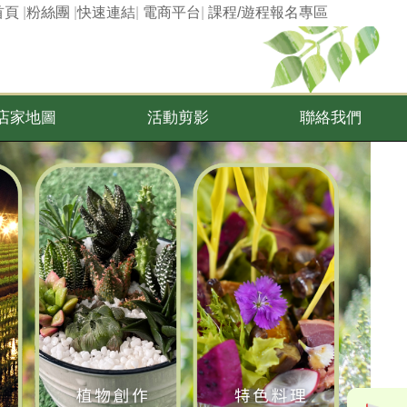
首頁
|
粉絲團
|
快速連結
|
電商平台
|
課程/遊程報名專區
店家地圖
活動剪影
聯絡我們