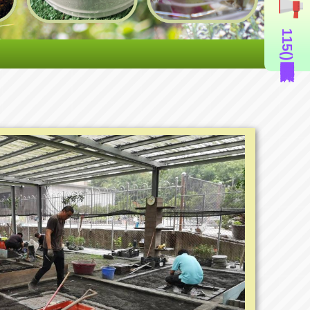
115年度造園景觀丙級技術士證照輔導班(即測即評周六班)