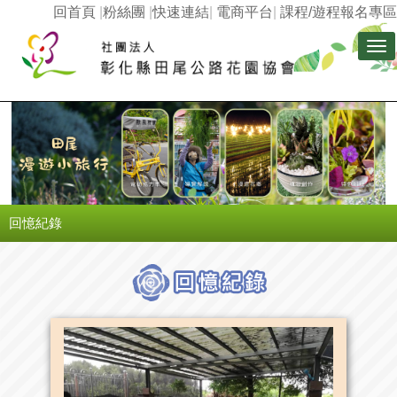
回首頁
|
粉絲團
|
快速連結
|
電商平台
|
課程/遊程報名專區
Tog
nav
回憶紀錄