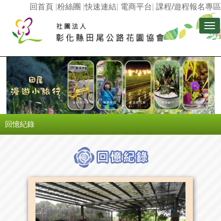
回首頁
|
粉絲團
|
快速連結
|
電商平台
|
課程/遊程報名專區
Tog
nav
回憶紀錄