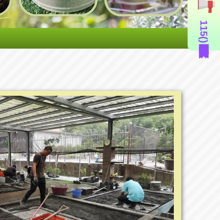
115年度造園景觀丙級技術士證照輔導班(即測即評周六班)