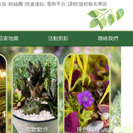
首頁
|
粉絲團
|
快速連結
|
電商平台
|
課程/遊程報名專區
店家地圖
活動剪影
聯絡我們