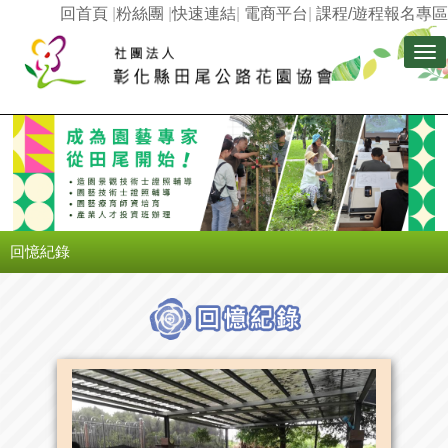
回首頁
|
粉絲團
|
快速連結
|
電商平台
|
課程/遊程報名專區
Tog
nav
回憶紀錄