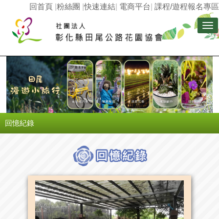
回首頁
|
粉絲團
|
快速連結
|
電商平台
|
課程/遊程報名專區
Tog
nav
回憶紀錄